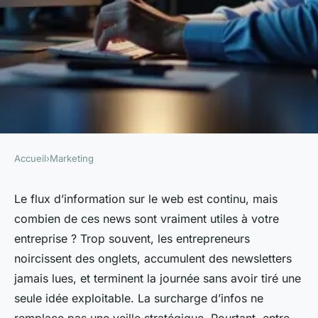
Accueil
›
Marketing
MARKETING
Quelles solutions pour accéder
Le flux d’information sur le web est continu, mais
combien de ces news sont vraiment utiles à votre
aux news services web
entreprise ? Trop souvent, les entrepreneurs
efficaces ?
noircissent des onglets, accumulent des newsletters
jamais lues, et terminent la journée sans avoir tiré une
Rémy
•
25/03/2026 15:27
•
8 min de lecture
seule idée exploitable. La surcharge d’infos ne