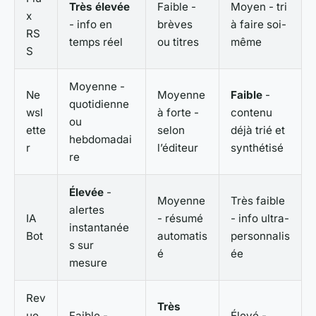
Très élevée
Faible -
Moyen - tri
x
- info en
brèves
à faire soi-
RS
temps réel
ou titres
même
S
Moyenne -
Ne
Moyenne
Faible
-
quotidienne
wsl
à forte -
contenu
ou
ette
selon
déjà trié et
hebdomadai
r
l’éditeur
synthétisé
re
Élevée
-
Moyenne
Très faible
alertes
IA
- résumé
- info ultra-
instantanée
Bot
automatis
personnalis
s sur
é
ée
mesure
Rev
Très
ue
Faible -
Élevé -