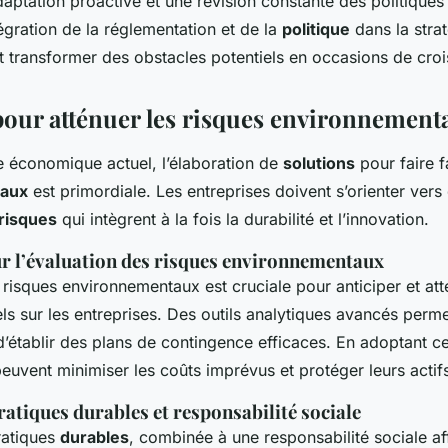
aptation proactive et une révision constante des politiques 
égration de la réglementation et de la
politique
dans la stra
t transformer des obstacles potentiels en occasions de cro
pour atténuer les risques environnement
e économique actuel, l’élaboration de
solutions
pour faire 
aux
est primordiale. Les entreprises doivent s’orienter vers
risques
qui intègrent à la fois la durabilité et l’innovation.
ur l’évaluation des risques environnementaux
 risques environnementaux est cruciale pour anticiper et att
ls sur les entreprises. Des outils analytiques avancés permet
’établir des plans de contingence efficaces. En adoptant c
peuvent minimiser les coûts imprévus et protéger leurs actif
atiques durables et responsabilité sociale
ratiques
durables
, combinée à une responsabilité sociale af