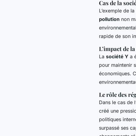
Cas de la socié
L’exemple de la
pollution
non maî
environnementale
rapide de son i
L’impact de la
La
société Y
a é
pour maintenir 
économiques. Ce
environnementa
Le rôle des ré
Dans le cas de l
créé une pressio
politiques interne
surpassé ses ca