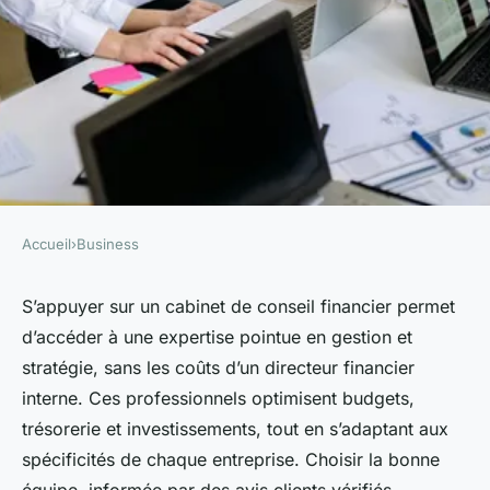
Accueil
›
Business
BUSINESS
Établissez une stratégie
S’appuyer sur un cabinet de conseil financier permet
d’accéder à une expertise pointue en gestion et
gagnante avec un cabinet de
stratégie, sans les coûts d’un directeur financier
conseil financier
interne. Ces professionnels optimisent budgets,
trésorerie et investissements, tout en s’adaptant aux
Léana
•
15 octobre 2025
•
4 min de lecture
spécificités de chaque entreprise. Choisir la bonne