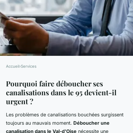
Accueil
›
Services
SERVICES
Pourquoi faire déboucher ses
Débouchage de canalisation
canalisations dans le 95 devient-il
dans le val-d'oise (95) :
urgent ?
intervention rapide et fiable
Les problèmes de canalisations bouchées surgissent
Léana
•
15 octobre 2025
•
8 min de lecture
toujours au mauvais moment.
Déboucher une
canalisation dans le Val-d'Oise
nécessite une